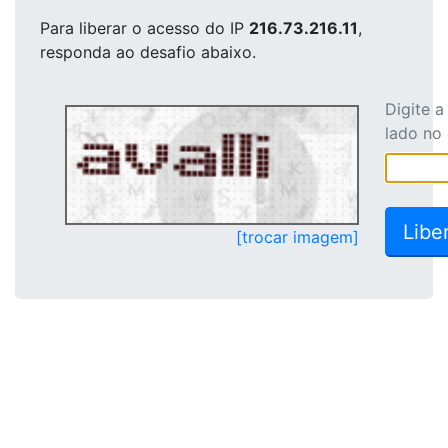
Para liberar o acesso
do IP
216.73.216.11
,
responda ao desafio abaixo.
Digite 
lado no
[trocar imagem]